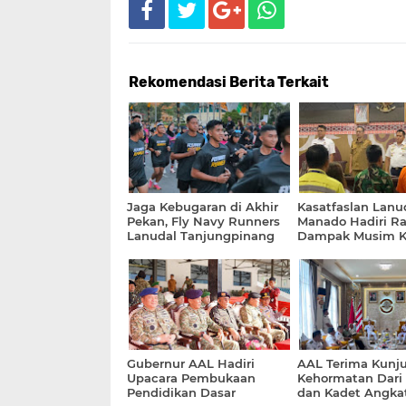
Rekomendasi Berita Terkait
Jaga Kebugaran di Akhir
Kasatfaslan Lanu
Pekan, Fly Navy Runners
Manado Hadiri R
Lanudal Tanjungpinang
Dampak Musim 
Ikuti Lari Minggu Pagi
dan Iklim El Nin
bersama Klub Lari Se-Kota
BMKG
Tanjungpinang
Gubernur AAL Hadiri
AAL Terima Kunj
Upacara Pembukaan
Kehormatan Dari 
Pendidikan Dasar
dan Kadet Angka