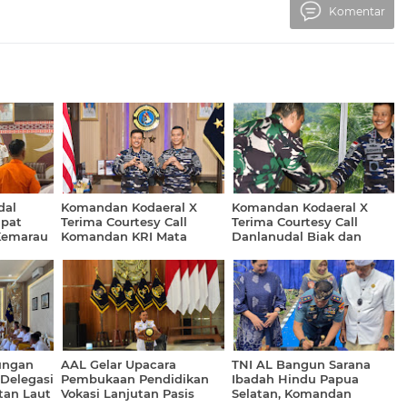
Komentar
dal
Komandan Kodaeral X
Komandan Kodaeral X
apat
Terima Courtesy Call
Terima Courtesy Call
Kemarau
Komandan KRI Mata
Danlanudal Biak dan
o bersama
Bongsang-873
Danwing Udara 3, Perkuat
Sinergi Operasi TNI
Angkatan Laut
ungan
AAL Gelar Upacara
TNI AL Bangun Sarana
Delegasi
Pembukaan Pendidikan
Ibadah Hindu Papua
tan Laut
Vokasi Lanjutan Pasis
Selatan, Komandan