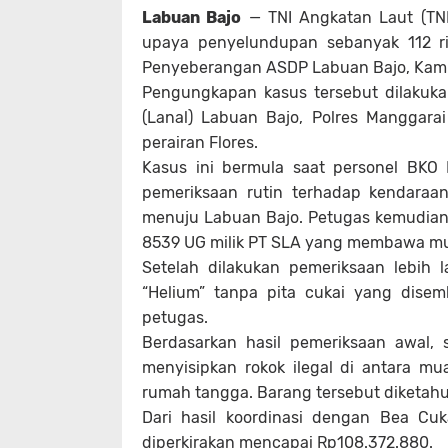
Labuan Bajo
— TNI Angkatan Laut (TN
upaya penyelundupan sebanyak 112 ri
Penyeberangan ASDP Labuan Bajo, Kamis 
Pengungkapan kasus tersebut dilakuka
(Lanal) Labuan Bajo, Polres Manggara
perairan Flores.
Kasus ini bermula saat personel BK
pemeriksaan rutin terhadap kendaraa
menuju Labuan Bajo. Petugas kemudian 
8539 UG milik PT SLA yang membawa mua
Setelah dilakukan pemeriksaan lebih 
“Helium” tanpa pita cukai yang dise
petugas.
Berdasarkan hasil pemeriksaan awal, s
menyisipkan rokok ilegal di antara mu
rumah tangga. Barang tersebut diketahui
Dari hasil koordinasi dengan Bea Cuk
diperkirakan mencapai Rp108.372.880.