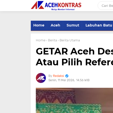
-->
Home
Aceh
Sumut
Labuhan Batu
Home
› Berita
› Berita Utama
GETAR Aceh Des
Atau Pilih Ref
Redaksi
Senin, 11 Mei 2026
14.56 WIB