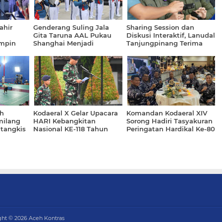
ahir
Genderang Suling Jala
Sharing Session dan
Gita Taruna AAL Pukau
Diskusi Interaktif, Lanudal
impin
Shanghai Menjadi
Tanjungpinang Terima
Kodaeral
Panggung Diplomasi
Kunjungan Mahasiswa
Budaya
dan Menwa Laksemane
Bentan STAIN Sultan
Abdurrahman Kepri
h
Kodaeral X Gelar Upacara
Komandan Kodaeral XIV
ilang
HARI Kebangkitan
Sorong Hadiri Tasyakuran
tangkis
Nasional KE-118 Tahun
Peringatan Hardikal Ke-80
bangan
2026
ght ©
2026
Aceh Kontras