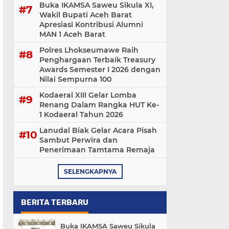
Buka IKAMSA Saweu Sikula XI,
Wakil Bupati Aceh Barat
Apresiasi Kontribusi Alumni
MAN 1 Aceh Barat
Polres Lhokseumawe Raih
Penghargaan Terbaik Treasury
Awards Semester I 2026 dengan
Nilai Sempurna 100
Kodaeral XIII Gelar Lomba
Renang Dalam Rangka HUT Ke-
1 Kodaeral Tahun 2026
Lanudal Biak Gelar Acara Pisah
Sambut Perwira dan
Penerimaan Tamtama Remaja
SELENGKAPNYA
BERITA TERBARU
Buka IKAMSA Saweu Sikula