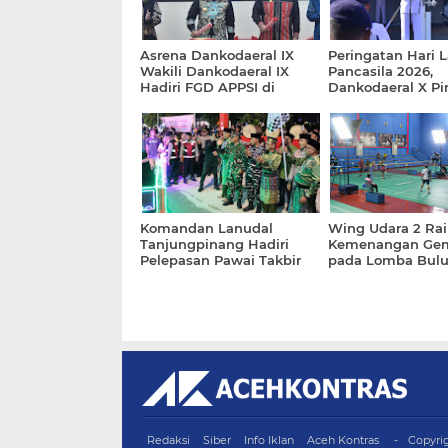
Asrena Dankodaeral IX
Peringatan Hari L
Wakili Dankodaeral IX
Pancasila 2026,
Hadiri FGD APPSI di
Dankodaeral X P
Kantor Gubernur Maluku
Upacara Di Mako 
X
Komandan Lanudal
Wing Udara 2 Rai
Tanjungpinang Hadiri
Kemenangan Gem
Pelepasan Pawai Takbir
pada Lomba Bulu
Idul Adha 1447 H Tingkat
HUT Ke-70 Pener
Kota Tanjungpinang
TNI AL
Redaksi
Siber
Info Iklan
Aceh Kontras
Copyri