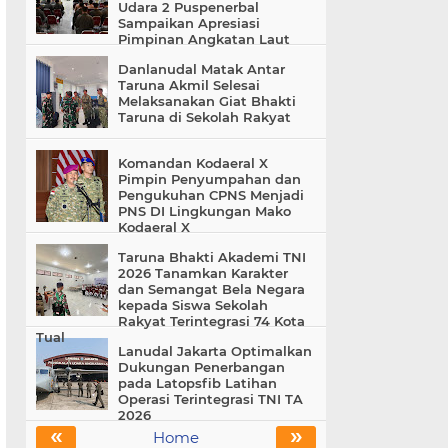
Udara 2 Puspenerbal
Sampaikan Apresiasi
Pimpinan Angkatan Laut
Danlanudal Matak Antar
Taruna Akmil Selesai
Melaksanakan Giat Bhakti
Taruna di Sekolah Rakyat
Komandan Kodaeral X
Pimpin Penyumpahan dan
Pengukuhan CPNS Menjadi
PNS DI Lingkungan Mako
Kodaeral X
Taruna Bhakti Akademi TNI
2026 Tanamkan Karakter
dan Semangat Bela Negara
kepada Siswa Sekolah
Rakyat Terintegrasi 74 Kota
Tual
Lanudal Jakarta Optimalkan
Dukungan Penerbangan
pada Latopsfib Latihan
Operasi Terintegrasi TNI TA
2026
«
»
Home