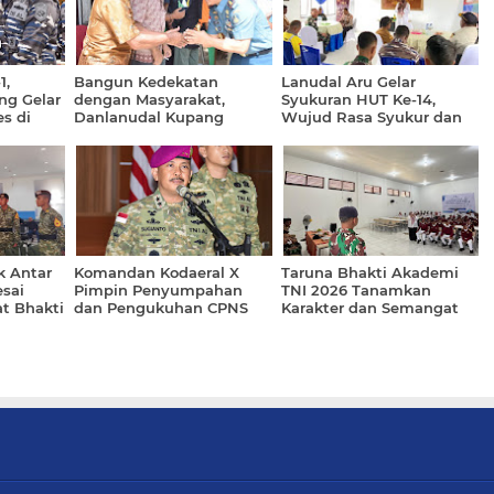
1,
Bangun Kedekatan
Lanudal Aru Gelar
ng Gelar
dengan Masyarakat,
Syukuran HUT Ke-14,
s di
Danlanudal Kupang
Wujud Rasa Syukur dan
Laksanakan Courtesy Call
Penguatan Soliditas
di Wilayah Sekitar
Prajurit
Pangkalan
k Antar
Komandan Kodaeral X
Taruna Bhakti Akademi
esai
Pimpin Penyumpahan
TNI 2026 Tanamkan
t Bhakti
dan Pengukuhan CPNS
Karakter dan Semangat
h Rakyat
Menjadi PNS DI
Bela Negara kepada Siswa
Lingkungan Mako
Sekolah Rakyat
Kodaeral X
Terintegrasi 74 Kota Tual