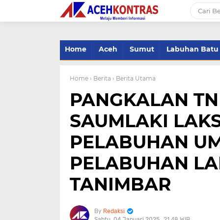
-->
Home
Aceh
Sumut
Labuhan Batu
Home
› Berita
› Berita Utama
PANGKALAN TNI
SAUMLAKI LA
PELABUHAN UM
PELABUHAN LA
TANIMBAR
Redaksi
Sabtu, 04 Januari 2025
21.48 WIB