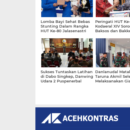
Lomba Bayi Sehat Bebas
Peringati HUT Ke-
Stunting Dalam Rangka
Kodaeral XIV Soro
HUT Ke-80 Jalasenastri
Baksos dan Bakke
Tahun 2026
Pulau Kasim
Sukses Tuntaskan Latihan
Danlanudal Mata
di Dabo Singkep, Danwing
Taruna Akmil Sel
Udara 2 Puspenerbal
Melaksanakan Gia
Sampaikan Apresiasi
Taruna di Sekola
Pimpinan Angkatan Laut