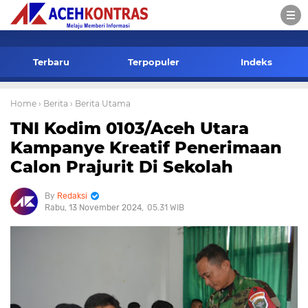
-->
Terbaru
Terpopuler
Indeks
Home
› Berita
› Berita Utama
TNI Kodim 0103/Aceh Utara
Kampanye Kreatif Penerimaan
Calon Prajurit Di Sekolah
Redaksi
Rabu, 13 November 2024
05.31 WIB