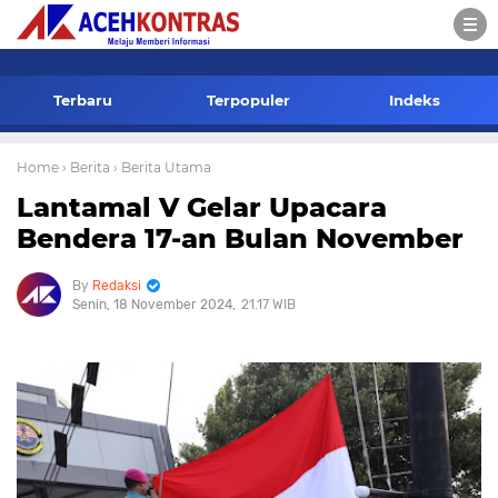
-->
Terbaru
Terpopuler
Indeks
Home
› Berita
› Berita Utama
Lantamal V Gelar Upacara
Bendera 17-an Bulan November
Redaksi
Senin, 18 November 2024
21.17 WIB