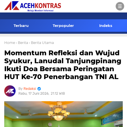
-->
Terbaru
Terpopuler
Indeks
Home
› Berita
› Berita Utama
Momentum Refleksi dan Wujud
Syukur, Lanudal Tanjungpinang
Ikuti Doa Bersama Peringatan
HUT Ke-70 Penerbangan TNI AL
Redaksi
Rabu, 17 Juni 2026
21.12 WIB