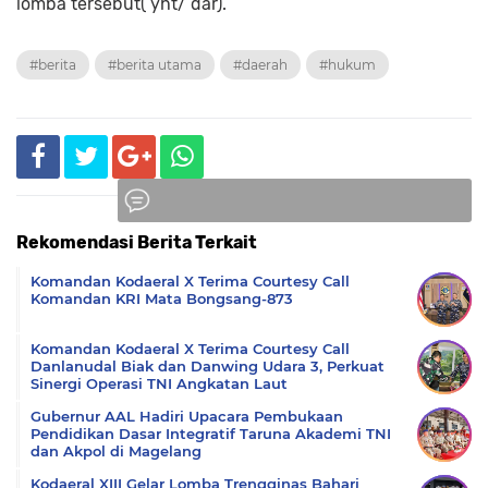
lomba tersebut( yht/ dar).
#berita
#berita utama
#daerah
#hukum
Rekomendasi Berita Terkait
Komentar
Komandan Kodaeral X Terima Courtesy Call
Komandan KRI Mata Bongsang-873
Komandan Kodaeral X Terima Courtesy Call
Danlanudal Biak dan Danwing Udara 3, Perkuat
Sinergi Operasi TNI Angkatan Laut
Gubernur AAL Hadiri Upacara Pembukaan
Pendidikan Dasar Integratif Taruna Akademi TNI
dan Akpol di Magelang
Kodaeral XIII Gelar Lomba Trengginas Bahari