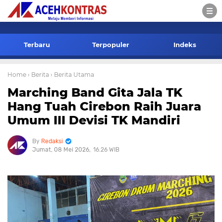
-->
Terbaru
Terpopuler
Indeks
Home
› Berita
› Berita Utama
Marching Band Gita Jala TK
Hang Tuah Cirebon Raih Juara
Umum III Devisi TK Mandiri
Redaksi
Jumat, 08 Mei 2026
16.26 WIB