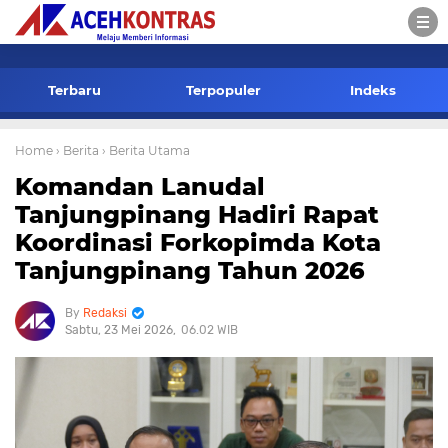
-->
Terbaru
Terpopuler
Indeks
Home
› Berita
› Berita Utama
Komandan Lanudal
Tanjungpinang Hadiri Rapat
Koordinasi Forkopimda Kota
Tanjungpinang Tahun 2026
Redaksi
Sabtu, 23 Mei 2026
06.02 WIB