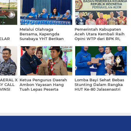
Melalui Olahraga
Pemerintah Kabupaten
Bersama, Kapengda
Aceh Utara Kembali Raih
GELAR
Surabaya YHT Berikan
Opini WTP dari BPK RI,
Pembekalan Kepada
Catat Prestasi ke-11
Kasatdik
Kalinya
AERAL X
Ketua Pengurus Daerah
Lomba Bayi Sehat Bebas
Y CALL
Ambon Yayasan Hang
Stunting Dalam Rangka
VINSI
Tuah Lepas Peserta
HUT Ke-80 Jalasenastri
Jambore Nasional
Tahun 2026