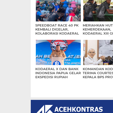
SPEEDBOAT RACE 40 PK
MERIAHKAN HUT
KEMBALI DIGELAR,
KEMERDEKAAN,
KOLABORASI KODAERAL
KODAERAL XIII 
XIII DAN PEMPROV
PERLOMBAAN/
KALTARA
PERTANDINGAN
INSPIRATIF
KODAERAL X DAN BANK
KOMANDAN KOD
INDONESIA PAPUA GELAR
TERIMA COURTES
EKSPEDISI RUPIAH
KEPALA BPS PRO
BERDAULAT KE WILAYAH
PAPUA
3T PROVINSI PAPUA