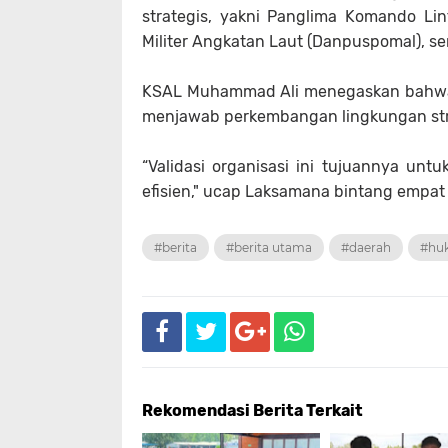
strategis, yakni Panglima Komando Lint
Militer Angkatan Laut (Danpuspomal), se
KSAL Muhammad Ali menegaskan bahwa l
menjawab perkembangan lingkungan strat
“Validasi organisasi ini tujuannya untu
efisien," ucap Laksamana bintang empat T
#berita
#berita utama
#daerah
#hu
Rekomendasi Berita Terkait