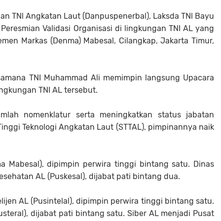
n TNl Angkatan Laut (Danpuspenerbal), Laksda TNl Bayu
 Peresmian Validasi Organisasi di lingkungan TNI AL yang
men Markas (Denma) Mabesal, Cilangkap, Jakarta Timur,
aksamana TNI Muhammad Ali memimpin langsung Upacara
lingkungan TNI AL tersebut.
jumlah nomenklatur serta meningkatkan status jabatan
 Tinggi Teknologi Angkatan Laut (STTAL), pimpinannya naik
Mabesal), dipimpin perwira tinggi bintang satu. Dinas
sehatan AL (Puskesal), dijabat pati bintang dua.
jen AL (Pusintelal), dipimpin perwira tinggi bintang satu.
usteral), dijabat pati bintang satu. Siber AL menjadi Pusat