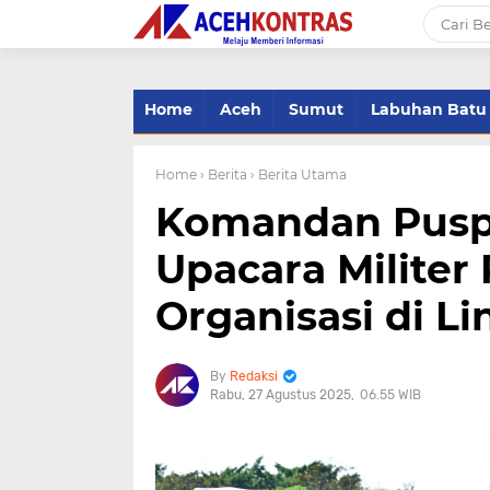
-->
Home
Aceh
Sumut
Labuhan Batu
Home
› Berita
› Berita Utama
Komandan Puspe
Upacara Militer
Organisasi di L
Redaksi
Rabu, 27 Agustus 2025
06.55 WIB