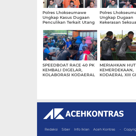
Polres Lhokseumawe
Polres Lhokseum
Ungkap Kasus Dugaan
Ungkap Dugaan
Penculikan Terkait Utang
Kekerasan Seksua
Piutang, Dua Terduga
terhadap Anak, T
Pelaku Diamankan
Komitmen Perlin
Korban dan Pene
Hukum
SPEEDBOAT RACE 40 PK
MERIAHKAN HUT
KEMBALI DIGELAR,
KEMERDEKAAN,
KOLABORASI KODAERAL
KODAERAL XIII 
XIII DAN PEMPROV
PERLOMBAAN/
KALTARA
PERTANDINGAN
INSPIRATIF
Redaksi
Siber
Info Iklan
Aceh Kontras
Copyri