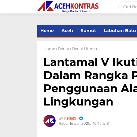
-->
Home
Aceh
Sumut
Labuhan Batu
Home
› Berita
› Berita Utama
Lantamal V Ikut
Dalam Rangka P
Penggunaan Ala
Lingkungan
Redaksi
Rabu, 16 Juli 2025
16.45 WIB