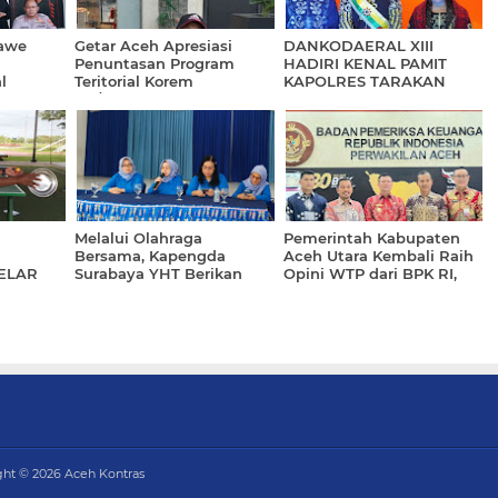
awe
Getar Aceh Apresiasi
DANKODAERAL XIII
Penuntasan Program
HADIRI KENAL PAMIT
l
Teritorial Korem
KAPOLRES TARAKAN
egaskan
011/Lilawangsa Pasca
dungan
Bencana di Aceh
gakan
Melalui Olahraga
Pemerintah Kabupaten
Bersama, Kapengda
Aceh Utara Kembali Raih
GELAR
Surabaya YHT Berikan
Opini WTP dari BPK RI,
Pembekalan Kepada
Catat Prestasi ke-11
Kasatdik
Kalinya
ght ©
2026
Aceh Kontras