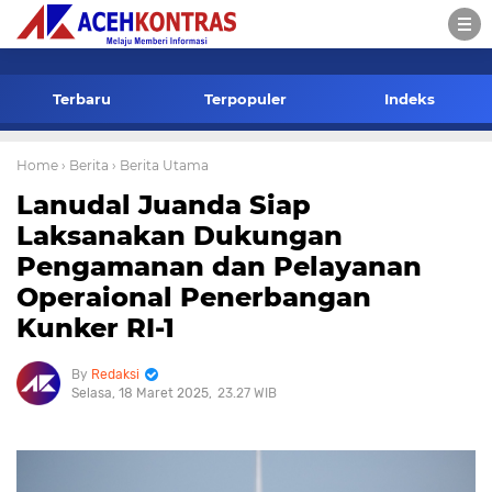
-->
Terbaru
Terpopuler
Indeks
Home
› Berita
› Berita Utama
Lanudal Juanda Siap
Laksanakan Dukungan
Pengamanan dan Pelayanan
Operaional Penerbangan
Kunker RI-1
Redaksi
Selasa, 18 Maret 2025
23.27 WIB