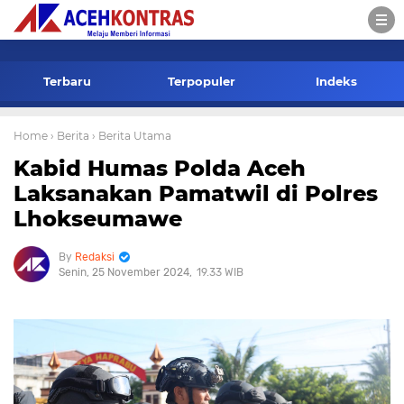
-->
Terbaru
Terpopuler
Indeks
Home
› Berita
› Berita Utama
Kabid Humas Polda Aceh
Laksanakan Pamatwil di Polres
Lhokseumawe
Redaksi
Senin, 25 November 2024
19.33 WIB