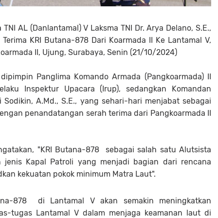
NI AL (Danlantamal) V Laksma TNI Dr. Arya Delano, S.E.,
 Terima KRI Butana-878 Dari Koarmada II Ke Lantamal V,
armada II, Ujung, Surabaya, Senin (21/10/2024)
 dipimpin Panglima Komando Armada (Pangkoarmada) II
elaku Inspektur Upacara (Irup), sedangkan Komandan
i Sodikin, A.Md., S.E., yang sehari-hari menjabat sebagai
dengan penandatangan serah terima dari Pangkoarmada II
atakan, "KRI Butana-878 sebagai salah satu Alutsista
jenis Kapal Patroli yang menjadi bagian dari rencana
dkan kekuatan pokok minimum Matra Laut".
ana-878 di Lantamal V akan semakin meningkatkan
s-tugas Lantamal V dalam menjaga keamanan laut di