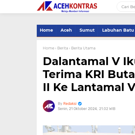
-->
Home
Aceh
Sumut
Labuhan Batu
Home
› Berita
› Berita Utama
Dalantamal V Ik
Terima KRI But
II Ke Lantamal 
Redaksi
Senin, 21 Oktober 2024
21.02 WIB