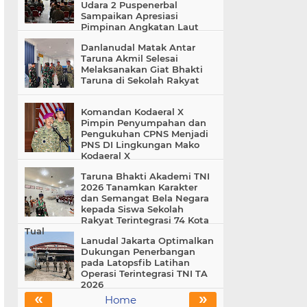
Udara 2 Puspenerbal
Sampaikan Apresiasi
Pimpinan Angkatan Laut
Danlanudal Matak Antar
Taruna Akmil Selesai
Melaksanakan Giat Bhakti
Taruna di Sekolah Rakyat
Komandan Kodaeral X
Pimpin Penyumpahan dan
Pengukuhan CPNS Menjadi
PNS DI Lingkungan Mako
Kodaeral X
Taruna Bhakti Akademi TNI
2026 Tanamkan Karakter
dan Semangat Bela Negara
kepada Siswa Sekolah
Rakyat Terintegrasi 74 Kota
Tual
Lanudal Jakarta Optimalkan
Dukungan Penerbangan
pada Latopsfib Latihan
Operasi Terintegrasi TNI TA
2026
«
»
Home