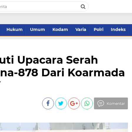
Hukum
Umum
Kodam
Varia
Polri
Indeks
uti Upacara Serah
ana-878 Dari Koarmada
V
Komentar