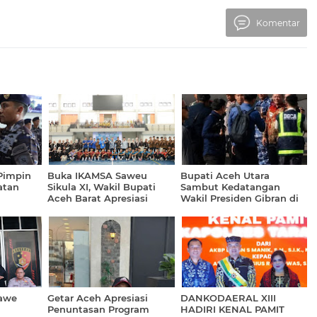
Komentar
 Pimpin
Buka IKAMSA Saweu
Bupati Aceh Utara
atan
Sikula XI, Wakil Bupati
Sambut Kedatangan
Aceh Barat Apresiasi
Wakil Presiden Gibran di
Kontribusi Alumni MAN 1
Bandara Malikussaleh
Aceh Barat
awe
Getar Aceh Apresiasi
DANKODAERAL XIII
Penuntasan Program
HADIRI KENAL PAMIT