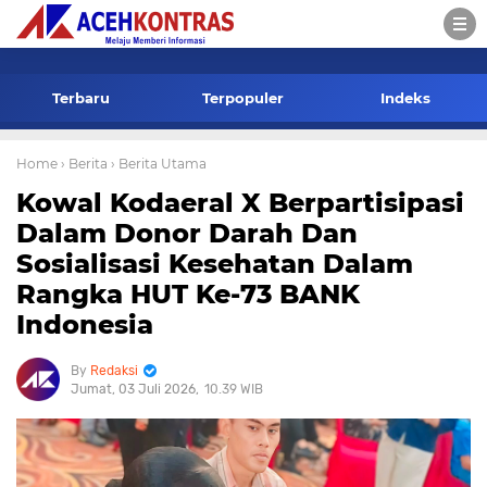
-->
Terbaru
Terpopuler
Indeks
Home
› Berita
› Berita Utama
Kowal Kodaeral X Berpartisipasi
Dalam Donor Darah Dan
Sosialisasi Kesehatan Dalam
Rangka HUT Ke-73 BANK
Indonesia
Redaksi
Jumat, 03 Juli 2026
10.39 WIB