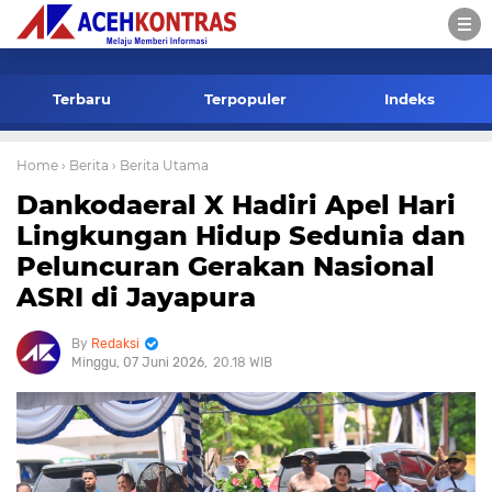
-->
Terbaru
Terpopuler
Indeks
Home
› Berita
› Berita Utama
Dankodaeral X Hadiri Apel Hari
Lingkungan Hidup Sedunia dan
Peluncuran Gerakan Nasional
ASRI di Jayapura
Redaksi
Minggu, 07 Juni 2026
20.18 WIB