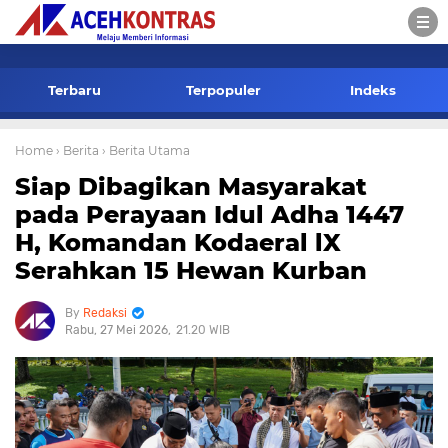
-->
Terbaru
Terpopuler
Indeks
Home
› Berita
› Berita Utama
Siap Dibagikan Masyarakat
pada Perayaan Idul Adha 1447
H, Komandan Kodaeral lX
Serahkan 15 Hewan Kurban
Redaksi
Rabu, 27 Mei 2026
21.20 WIB