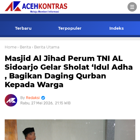
-->
Terbaru
Terpopuler
Indeks
Home
› Berita
› Berita Utama
Masjid Al Jihad Perum TNI AL
Sidoarjo Gelar Sholat ‘Idul Adha
, Bagikan Daging Qurban
Kepada Warga
Redaksi
Rabu, 27 Mei 2026
21.15 WIB