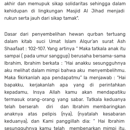
akhir dan memupuk sikap solidaritas sehingga dalam
kehidupan di lingkungan Masjid Al Jihad menjadi
rukun serta jauh dari sikap tamak".
Dasar dari penyembelihan hewan qurban tertuang
dalam kitab suci Umat Islam Alqur’an surat Ash
Shaafaat : 102-107. Yang artinya “ Maka tatkala anak itu
sampai ( pada umur sanggup) berusaha bersama-sama
Ibrahim, Ibrahim berkata : “Hai anakku sesungguhnya
aku melihat dalam mimpi bahwa aku menyembelihmu.
Maka fikirkanlah apa pendapatmu” Ia menjawab : “Hai
bapakku, kerjakanlah apa yang di perintahkan
kepadamu, Insya Allah kamu akan mendapatiku
termasuk orang-orang yang sabar. Tatkala keduanya
telah berserah diri dan Ibrahim membaringkan
anaknya atas pelipis (nya), (nyatalah kesabaran
keduanya), dan Kami panggillah dia: “ Hai Ibrahim
sesungguhnya kamu telah membenarkan mimpi itu,