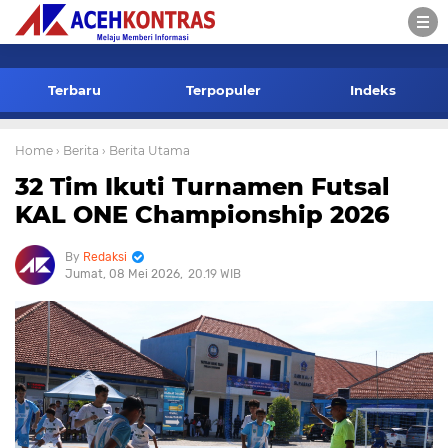
-->
Terbaru
Terpopuler
Indeks
Home
› Berita
› Berita Utama
32 Tim Ikuti Turnamen Futsal
KAL ONE Championship 2026
Redaksi
Jumat, 08 Mei 2026
20.19 WIB