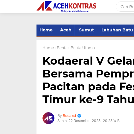
-->
Home
Aceh
Sumut
Labuhan Batu
Home
› Berita
› Berita Utama
Kodaeral V Gela
Bersama Pempr
Pacitan pada Fe
Timur ke-9 Tah
Redaksi
Senin, 22 Desember 2025
20.25 WIB