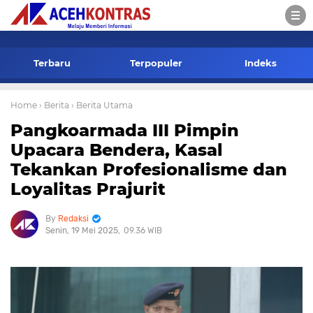
-->
Terbaru
Terpopuler
Indeks
Home
› Berita
› Berita Utama
Pangkoarmada III Pimpin
Upacara Bendera, Kasal
Tekankan Profesionalisme dan
Loyalitas Prajurit
Redaksi
Senin, 19 Mei 2025
09.36 WIB