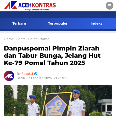
-->
Terbaru
Terpopuler
Indeks
Home
› Berita
› Berita Utama
Danpuspomal Pimpin Ziarah
dan Tabur Bunga, Jelang Hut
Ke-79 Pomal Tahun 2025
Redaksi
Senin, 03 Februari 2025
21.23 WIB