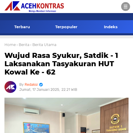
-->
Terbaru
Terpopuler
Indeks
Home
› Berita
› Berita Utama
Wujud Rasa Syukur, Satdik - 1
Laksanakan Tasyakuran HUT
Kowal Ke - 62
Redaksi
Jumat, 17 Januari 2025
22.21 WIB