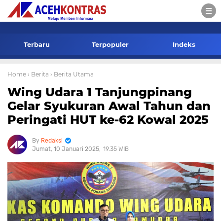
-->
Terbaru
Terpopuler
Indeks
Home
› Berita
› Berita Utama
Wing Udara 1 Tanjungpinang
Gelar Syukuran Awal Tahun dan
Peringati HUT ke-62 Kowal 2025
Redaksi
Jumat, 10 Januari 2025
19.35 WIB