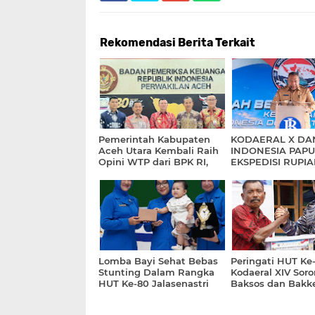
Rekomendasi Berita Terkait
Pemerintah Kabupaten
KODAERAL X DA
Aceh Utara Kembali Raih
INDONESIA PAP
Opini WTP dari BPK RI,
EKSPEDISI RUPI
Catat Prestasi ke-11
BERDAULAT KE 
Kalinya
3T PROVINSI PA
Lomba Bayi Sehat Bebas
Peringati HUT Ke-
Stunting Dalam Rangka
Kodaeral XIV Soro
HUT Ke-80 Jalasenastri
Baksos dan Bakke
Tahun 2026
Pulau Kasim