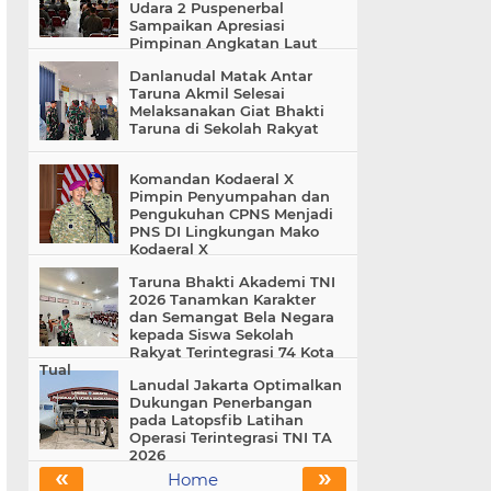
Udara 2 Puspenerbal
Sampaikan Apresiasi
Pimpinan Angkatan Laut
Danlanudal Matak Antar
Taruna Akmil Selesai
Melaksanakan Giat Bhakti
Taruna di Sekolah Rakyat
Komandan Kodaeral X
Pimpin Penyumpahan dan
Pengukuhan CPNS Menjadi
PNS DI Lingkungan Mako
Kodaeral X
Taruna Bhakti Akademi TNI
2026 Tanamkan Karakter
dan Semangat Bela Negara
kepada Siswa Sekolah
Rakyat Terintegrasi 74 Kota
Tual
Lanudal Jakarta Optimalkan
Dukungan Penerbangan
pada Latopsfib Latihan
Operasi Terintegrasi TNI TA
2026
«
»
Home