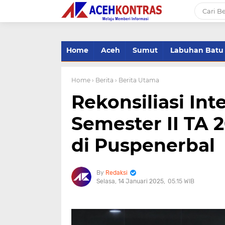
-->
Home
Aceh
Sumut
Labuhan Batu
Home
› Berita
› Berita Utama
Rekonsiliasi Int
Semester II TA 
di Puspenerbal
Redaksi
Selasa, 14 Januari 2025
05.15 WIB