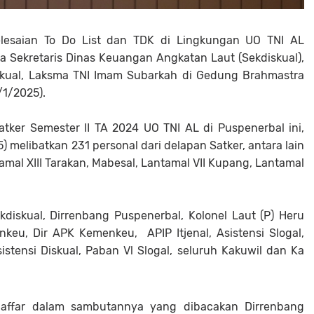
yelesaian To Do List dan TDK di Lingkungan UO TNI AL
ka Sekretaris Dinas Keuangan Angkatan Laut (Sekdiskual),
iskual, Laksma TNI Imam Subarkah di Gedung Brahmastra
/1/2025).
Satker Semester II TA 2024 UO TNI AL di Puspenerbal ini,
 melibatkan 231 personal dari delapan Satker, antara lain
ntamal XIII Tarakan, Mabesal, Lantamal VII Kupang, Lantamal
diskual, Dirrenbang Puspenerbal, Kolonel Laut (P) Heru
keu, Dir APK Kemenkeu, APIP Itjenal, Asistensi Slogal,
istensi Diskual, Paban Vl Slogal, seluruh Kakuwil dan Ka
Jaffar dalam sambutannya yang dibacakan Dirrenbang