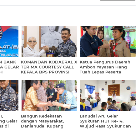
N BANK
KOMANDAN KODAERAL X
Ketua Pengurus Daerah
UA GELAR
TERIMA COURTESY CALL
Ambon Yayasan Hang
AH
KEPALA BPS PROVINSI
Tuah Lepas Peserta
WILAYAH
PAPUA
Jambore Nasional
PUA
1,
Bangun Kedekatan
Lanudal Aru Gelar
ng Gelar
dengan Masyarakat,
Syukuran HUT Ke-14,
s di
Danlanudal Kupang
Wujud Rasa Syukur dan
Laksanakan Courtesy Call
Penguatan Soliditas
di Wilayah Sekitar
Prajurit