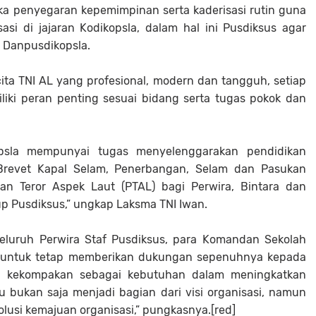
ka penyegaran kepemimpinan serta kaderisasi rutin guna
si di jajaran Kodikopsla, dalam hal ini Pusdiksus agar
a Danpusdikopsla.
ta TNI AL yang profesional, modern dan tangguh, setiap
iliki peran penting sesuai bidang serta tugas pokok dan
opsla mempunyai tugas menyelenggarakan pendidikan
Brevet Kapal Selam, Penerbangan, Selam dan Pasukan
an Teror Aspek Laut (PTAL) bagi Perwira, Bintara dan
up Pusdiksus,” ungkap Laksma TNI Iwan.
eluruh Perwira Staf Pusdiksus, para Komandan Sekolah
ya, untuk tetap memberikan dukungan sepenuhnya kepada
n kekompakan sebagai kebutuhan dalam meningkatkan
idu bukan saja menjadi bagian dari visi organisasi, namun
olusi kemajuan organisasi,” pungkasnya.[red]