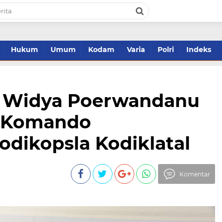
Hukum
Umum
Kodam
Varia
Polri
Indeks
P) Widya Poerwandanu
t Komando
dikopsla Kodiklatal
Komentar