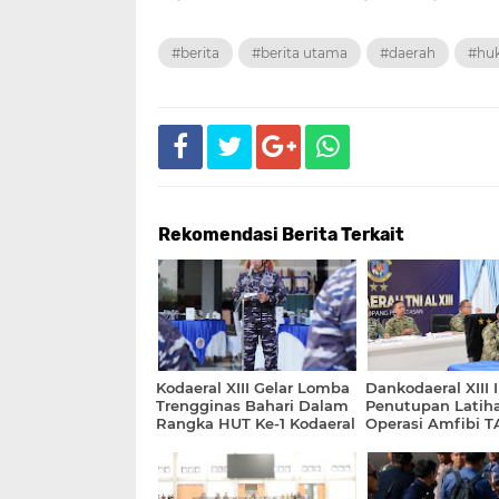
#berita
#berita utama
#daerah
#hu
Rekomendasi Berita Terkait
Kodaeral XIII Gelar Lomba
Dankodaeral XIII I
Trengginas Bahari Dalam
Penutupan Latih
Rangka HUT Ke-1 Kodaeral
Operasi Amfibi T
Tahun 2026
Secara Vicon