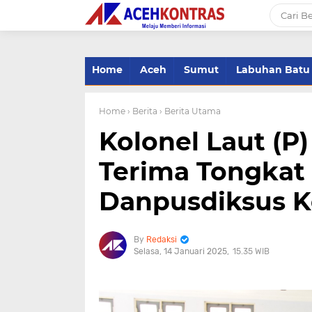
-->
Home
Aceh
Sumut
Labuhan Batu
Home
› Berita
› Berita Utama
Kolonel Laut (
Terima Tongka
Danpusdiksus Ko
Redaksi
Selasa, 14 Januari 2025
15.35 WIB