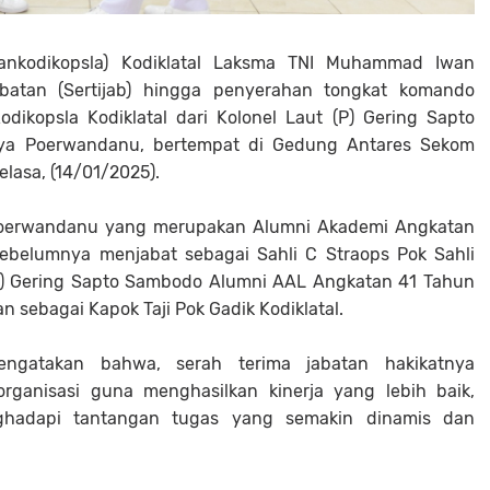
ankodikopsla) Kodiklatal Laksma TNI Muhammad Iwan
atan (Sertijab) hingga penyerahan tongkat komando
ikopsla Kodiklatal dari Kolonel Laut (P) Gering Sapto
dya Poerwandanu, bertempat di Gedung Antares Sekom
elasa, (14/01/2025).
 Poerwandanu yang merupakan Alumni Akademi Angkatan
ebelumnya menjabat sebagai Sahli C Straops Pok Sahli
(P) Gering Sapto Sambodo Alumni AAL Angkatan 41 Tahun
n sebagai Kapok Taji Pok Gadik Kodiklatal.
ngatakan bahwa, serah terima jabatan hakikatnya
ganisasi guna menghasilkan kinerja yang lebih baik,
nghadapi tantangan tugas yang semakin dinamis dan