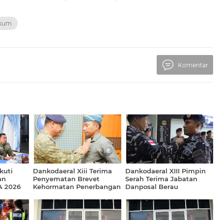
kum
Komentar
kuti
Dankodaeral Xiii Terima
Dankodaeral XIII Pimpin
an
Penyematan Brevet
Serah Terima Jabatan
A 2026
Kehormatan Penerbangan
Danposal Berau
TNI AL