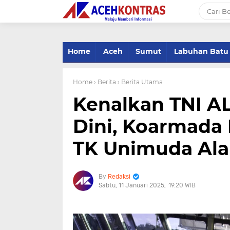
-->
Home
Aceh
Sumut
Labuhan Batu
Home
› Berita
› Berita Utama
Kenalkan TNI A
Dini, Koarmada 
TK Unimuda Ala
Redaksi
Sabtu, 11 Januari 2025
19.20 WIB