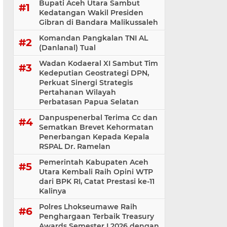
Bupati Aceh Utara Sambut
Kedatangan Wakil Presiden
Gibran di Bandara Malikussaleh
Komandan Pangkalan TNI AL
(Danlanal) Tual
Wadan Kodaeral XI Sambut Tim
Kedeputian Geostrategi DPN,
Perkuat Sinergi Strategis
Pertahanan Wilayah
Perbatasan Papua Selatan
Danpuspenerbal Terima Cc dan
Sematkan Brevet Kehormatan
Penerbangan Kepada Kepala
RSPAL Dr. Ramelan
Pemerintah Kabupaten Aceh
Utara Kembali Raih Opini WTP
dari BPK RI, Catat Prestasi ke-11
Kalinya
Polres Lhokseumawe Raih
Penghargaan Terbaik Treasury
Awards Semester I 2026 dengan