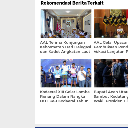
Rekomendasi Berita Terkait
AAL Terima Kunjungan
AAL Gelar Upacar
Kehormatan Dari Delegasi
Pembukaan Pend
dan Kadet Angkatan Laut
Vokasi Lanjutan P
China
Angkatan ke-72
Kodaeral XIII Gelar Lomba
Bupati Aceh Utar
Renang Dalam Rangka
Sambut Kedatan
HUT Ke-1 Kodaeral Tahun
Wakil Presiden Gi
2026
Bandara Malikuss