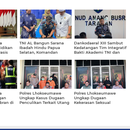
a
TNI AL Bangun Sarana
Dankodaeral XIII Sambut
idikan
Ibadah Hindu Papua
Kedatangan Tim Integratif
asis
Selatan, Komandan
Bakti Akademi TNI dan
Kodaeral XI Resmikan
Akpol TA. 2026
Sanggar Penyawangan
Dharma di Markas
Kodaeral XI
a
Polres Lhokseumawe
Polres Lhokseumawe
gan
Ungkap Kasus Dugaan
Ungkap Dugaan
bran di
Penculikan Terkait Utang
Kekerasan Seksual
aleh
Piutang, Dua Terduga
terhadap Anak, Tegaskan
Pelaku Diamankan
Komitmen Perlindungan
Korban dan Penegakan
Hukum