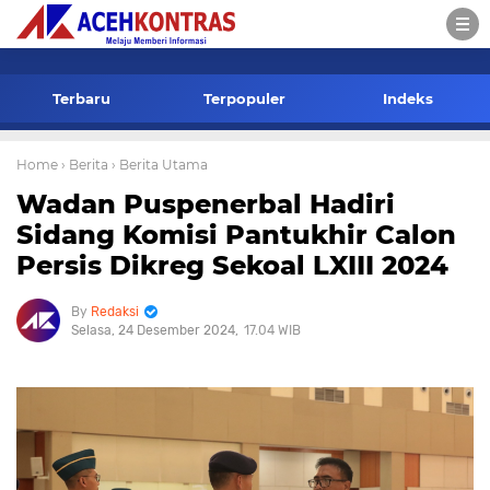
-->
Terbaru
Terpopuler
Indeks
Home
› Berita
› Berita Utama
Wadan Puspenerbal Hadiri
Sidang Komisi Pantukhir Calon
Persis Dikreg Sekoal LXIII 2024
Redaksi
Selasa, 24 Desember 2024
17.04 WIB