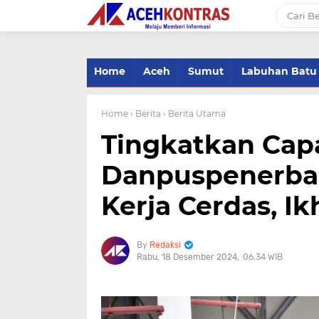
-->
Home
Aceh
Sumut
Labuhan Batu
Home
› Berita
› Berita Utama
Tingkatkan Capa
Danpuspenerbal 
Kerja Cerdas, Ik
Redaksi
Rabu, 18 Desember 2024
06.34 WIB