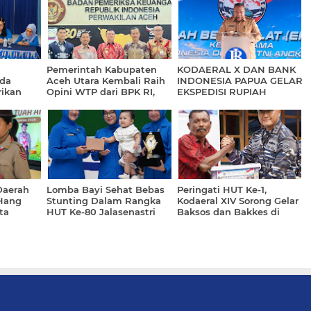
Pemerintah Kabupaten
KODAERAL X DAN BANK
da
Aceh Utara Kembali Raih
INDONESIA PAPUA GELAR
rikan
Opini WTP dari BPK RI,
EKSPEDISI RUPIAH
ada
Catat Prestasi ke-11
BERDAULAT KE WILAYAH
Kalinya
3T PROVINSI PAPUA
Daerah
Lomba Bayi Sehat Bebas
Peringati HUT Ke-1,
Hang
Stunting Dalam Rangka
Kodaeral XIV Sorong Gelar
ta
HUT Ke-80 Jalasenastri
Baksos dan Bakkes di
l
Tahun 2026
Pulau Kasim