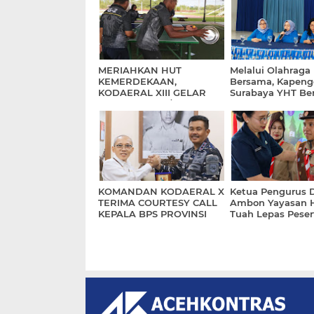
MERIAHKAN HUT
Melalui Olahraga
KEMERDEKAAN,
Bersama, Kapeng
KODAERAL XIII GELAR
Surabaya YHT Be
PERLOMBAAN/
Pembekalan Kep
PERTANDINGAN
Kasatdik
INSPIRATIF
KOMANDAN KODAERAL X
Ketua Pengurus 
TERIMA COURTESY CALL
Ambon Yayasan 
KEPALA BPS PROVINSI
Tuah Lepas Peser
PAPUA
Jambore Nasiona