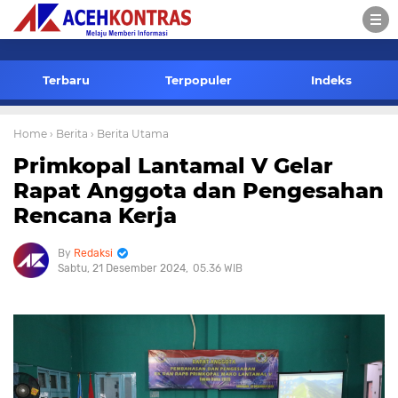
-->
Terbaru
Terpopuler
Indeks
Home
› Berita
› Berita Utama
Primkopal Lantamal V Gelar
Rapat Anggota dan Pengesahan
Rencana Kerja
Redaksi
Sabtu, 21 Desember 2024
05.36 WIB