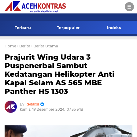
-->
Terbaru
Terpopuler
Indeks
Home
› Berita
› Berita Utama
Prajurit Wing Udara 3
Puspenerbal Sambut
Kedatangan Helikopter Anti
Kapal Selam AS 565 MBE
Panther HS 1303
Redaksi
Kamis, 19 Desember 2024
07.35 WIB