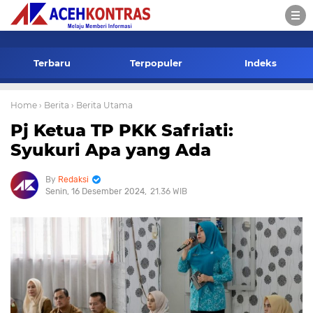
-->
Terbaru
Terpopuler
Indeks
Home
› Berita
› Berita Utama
Pj Ketua TP PKK Safriati:
Syukuri Apa yang Ada
Redaksi
Senin, 16 Desember 2024
21.36 WIB