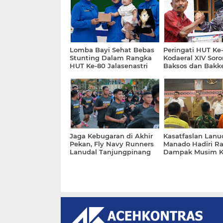
Lomba Bayi Sehat Bebas
Peringati HUT Ke-
Stunting Dalam Rangka
Kodaeral XIV Soro
HUT Ke-80 Jalasenastri
Baksos dan Bakke
Tahun 2026
Pulau Kasim
Jaga Kebugaran di Akhir
Kasatfaslan Lanu
Pekan, Fly Navy Runners
Manado Hadiri R
Lanudal Tanjungpinang
Dampak Musim 
Ikuti Lari Minggu Pagi
dan Iklim El Nin
bersama Klub Lari Se-Kota
BMKG
Tanjungpinang