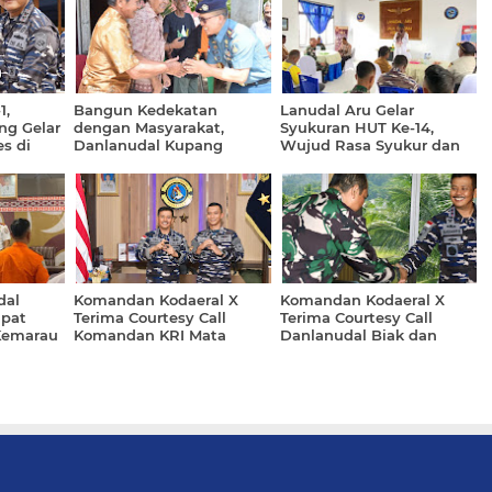
1,
Bangun Kedekatan
Lanudal Aru Gelar
ng Gelar
dengan Masyarakat,
Syukuran HUT Ke-14,
s di
Danlanudal Kupang
Wujud Rasa Syukur dan
Laksanakan Courtesy Call
Penguatan Soliditas
di Wilayah Sekitar
Prajurit
Pangkalan
dal
Komandan Kodaeral X
Komandan Kodaeral X
apat
Terima Courtesy Call
Terima Courtesy Call
Kemarau
Komandan KRI Mata
Danlanudal Biak dan
o bersama
Bongsang-873
Danwing Udara 3, Perkuat
Sinergi Operasi TNI
Angkatan Laut