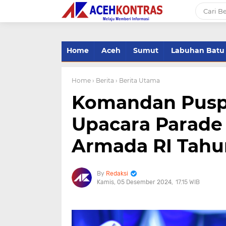
-->
Home
Aceh
Sumut
Labuhan Batu
Home
› Berita
› Berita Utama
Komandan Puspe
Upacara Parade 
Armada RI Tahu
Redaksi
Kamis, 05 Desember 2024
17.15 WIB