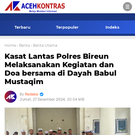
-->
Terbaru
Terpopuler
Indeks
Home
› Berita
› Berita Utama
Kasat Lantas Polres Bireun
Melaksanakan Kegiatan dan
Doa bersama di Dayah Babul
Mustaqim
Redaksi
Jumat, 27 Desember 2024
20.04 WIB