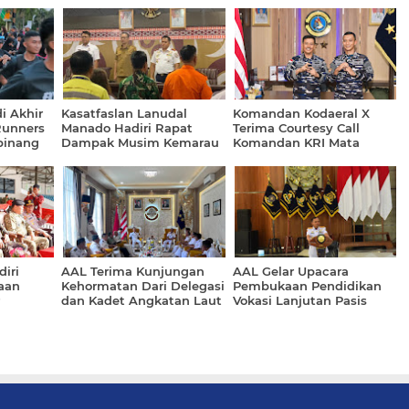
i Akhir
Kasatfaslan Lanudal
Komandan Kodaeral X
Runners
Manado Hadiri Rapat
Terima Courtesy Call
pinang
Dampak Musim Kemarau
Komandan KRI Mata
 Pagi
dan Iklim El Nino bersama
Bongsang-873
i Se-Kota
BMKG
iri
AAL Terima Kunjungan
AAL Gelar Upacara
aan
Kehormatan Dari Delegasi
Pembukaan Pendidikan
dan Kadet Angkatan Laut
Vokasi Lanjutan Pasis
a Akademi
China
Angkatan ke-72