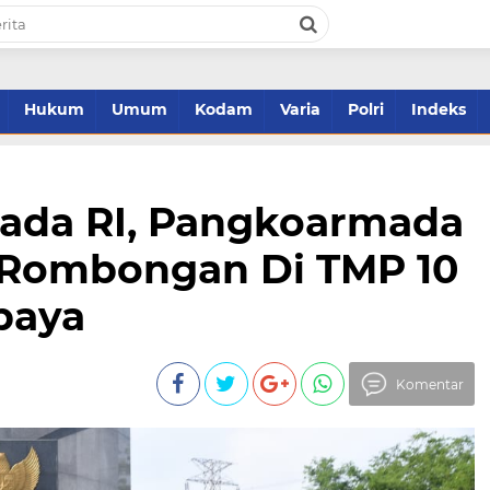
Hukum
Umum
Kodam
Varia
Polri
Indeks
mada RI, Pangkoarmada
ah Rombongan Di TMP 10
baya
Komentar