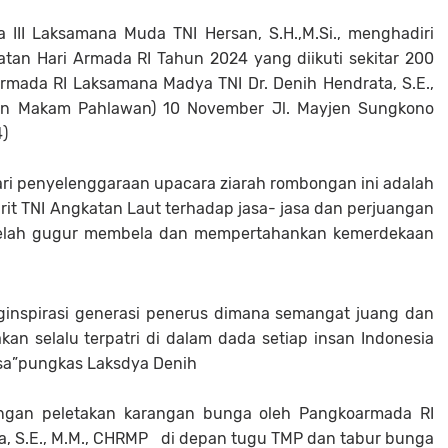
II Laksamana Muda TNI Hersan, S.H.,M.Si., menghadiri
tan Hari Armada RI Tahun 2024 yang diikuti sekitar 200
mada RI Laksamana Madya TNI Dr. Denih Hendrata, S.E.,
n Makam Pahlawan) 10 November Jl. Mayjen Sungkono
4)
ri penyelenggaraan upacara ziarah rombongan ini adalah
it TNI Angkatan Laut terhadap jasa- jasa dan perjuangan
telah gugur membela dan mempertahankan kemerdekaan
ginspirasi generasi penerus dimana semangat juang dan
n selalu terpatri di dalam dada setiap insan Indonesia
sa”pungkas Laksdya Denih
ngan peletakan karangan bunga oleh Pangkoarmada RI
a, S.E., M.M., CHRMP di depan tugu TMP dan tabur bunga