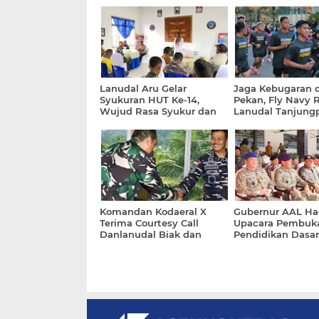
Lanudal Aru Gelar
Jaga Kebugaran d
Syukuran HUT Ke-14,
Pekan, Fly Navy 
Wujud Rasa Syukur dan
Lanudal Tanjung
Penguatan Soliditas
Ikuti Lari Minggu
Prajurit
bersama Klub Lar
Tanjungpinang
Komandan Kodaeral X
Gubernur AAL Had
Terima Courtesy Call
Upacara Pembuk
Danlanudal Biak dan
Pendidikan Dasar
Danwing Udara 3, Perkuat
Integratif Tarun
Sinergi Operasi TNI
TNI dan Akpol di
Angkatan Laut
Magelang