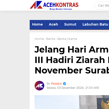
-->
Home
Aceh
Sumut
Labuhan Batu
Home
› Berita
› Berita Utama
Jelang Hari Ar
III Hadiri Ziar
November Sura
Redaksi
Selasa, 03 Desember 2024
21.00 WIB