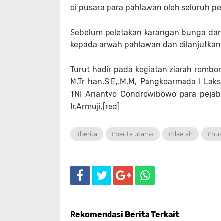
di pusara para pahlawan oleh seluruh p
Sebelum peletakan karangan bunga dan
kepada arwah pahlawan dan dilanjutkan
Turut hadir pada kegiatan ziarah rombo
M.Tr han,S.E,.M.M, Pangkoarmada I Laks
TNI Ariantyo Condrowibowo para pejaba
Ir.Armuji.[red]
#berita
#berita utama
#daerah
#hu
Rekomendasi Berita Terkait