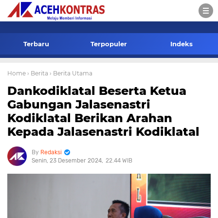
-->
Terbaru
Terpopuler
Indeks
Home
› Berita
› Berita Utama
Dankodiklatal Beserta Ketua
Gabungan Jalasenastri
Kodiklatal Berikan Arahan
Kepada Jalasenastri Kodiklatal
Redaksi
Senin, 23 Desember 2024
22.44 WIB