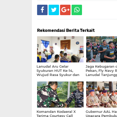
Rekomendasi Berita Terkait
Lanudal Aru Gelar
Jaga Kebugaran d
Syukuran HUT Ke-14,
Pekan, Fly Navy 
Wujud Rasa Syukur dan
Lanudal Tanjung
Penguatan Soliditas
Ikuti Lari Minggu
Prajurit
bersama Klub Lar
Tanjungpinang
Komandan Kodaeral X
Gubernur AAL Had
Terima Courtesy Call
Upacara Pembuk