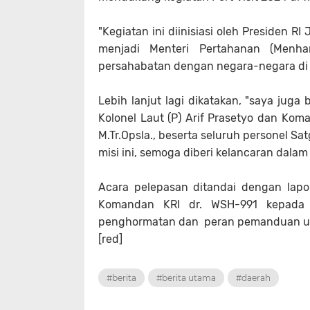
"Kegiatan ini diinisiasi oleh Presiden R
menjadi Menteri Pertahanan (Menh
persahabatan dengan negara-negara di 
Lebih lanjut lagi dikatakan, "saya jug
Kolonel Laut (P) Arif Prasetyo dan Koma
M.Tr.Opsla., beserta seluruh personel S
misi ini, semoga diberi kelancaran dala
Acara pelepasan ditandai dengan lap
Komandan KRI dr. WSH-991 kepada D
penghormatan dan peran pemanduan unt
[red]
#berita
#berita utama
#daerah