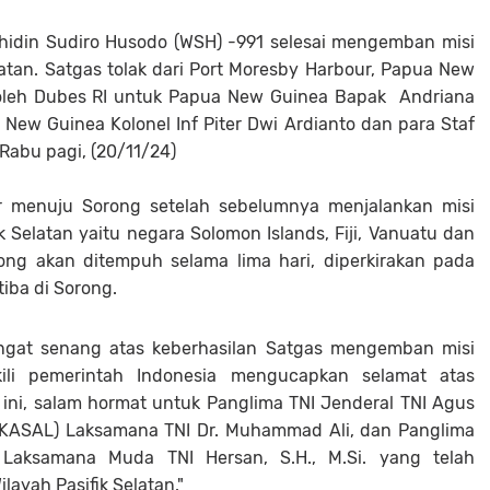
ahidin Sudiro Husodo (WSH) -991 selesai mengemban misi
latan. Satgas tolak dari Port Moresby Harbour, Papua New
 oleh Dubes RI untuk Papua New Guinea Bapak Andriana
ew Guinea Kolonel Inf Piter Dwi Ardianto dan para Staf
abu pagi, (20/11/24)
ir menuju Sorong setelah sebelumnya menjalankan misi
k Selatan yaitu negara Solomon Islands, Fiji, Vanuatu dan
ong akan ditempuh selama lima hari, diperkirakan pada
iba di Sorong.
gat senang atas keberhasilan Satgas mengemban misi
ili pemerintah Indonesia mengucapkan selamat atas
 ini, salam hormat untuk Panglima TNI Jenderal TNI Agus
 (KASAL) Laksamana TNI Dr. Muhammad Ali, dan Panglima
Laksamana Muda TNI Hersan, S.H., M.Si. yang telah
layah Pasifik Selatan."