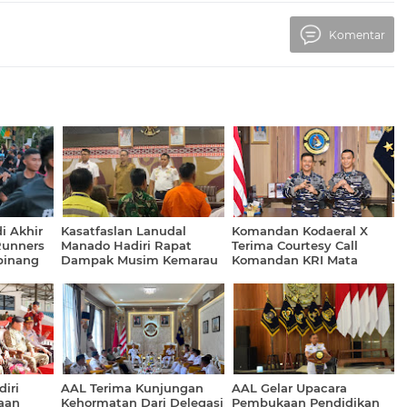
Komentar
i Akhir
Kasatfaslan Lanudal
Komandan Kodaeral X
Runners
Manado Hadiri Rapat
Terima Courtesy Call
pinang
Dampak Musim Kemarau
Komandan KRI Mata
 Pagi
dan Iklim El Nino bersama
Bongsang-873
i Se-Kota
BMKG
iri
AAL Terima Kunjungan
AAL Gelar Upacara
aan
Kehormatan Dari Delegasi
Pembukaan Pendidikan