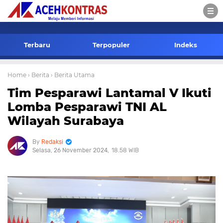
-->
Terbaru
Terpopuler
Indeks
Home
› Berita
› Berita Utama
Tim Pesparawi Lantamal V Ikuti
Lomba Pesparawi TNI AL
Wilayah Surabaya
Redaksi
Selasa, 26 November 2024
18.58 WIB