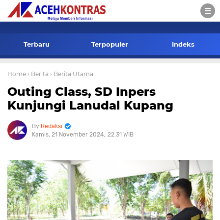
-->
Terbaru
Terpopuler
Indeks
Home
› Berita
› Berita Utama
Outing Class, SD Inpers
Kunjungi Lanudal Kupang
Redaksi
Kamis, 21 November 2024
22.31 WIB