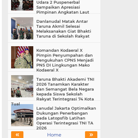
Udara 2 Puspenerbal
Sampaikan Apresiasi
Pimpinan Angkatan Laut
Danlanudal Matak Antar
Taruna Akmil Selesai
Melaksanakan Giat Bhakti
Taruna di Sekolah Rakyat
Komandan Kodaeral X
Pimpin Penyumpahan dan
Pengukuhan CPNS Menjadi
PNS DI Lingkungan Mako
Kodaeral X
Taruna Bhakti Akademi TNI
2026 Tanamkan Karakter
dan Semangat Bela Negara
kepada Siswa Sekolah
Rakyat Terintegrasi 74 Kota
Tual
Lanudal Jakarta Optimalkan
Dukungan Penerbangan
pada Latopsfib Latihan
Operasi Terintegrasi TNI TA
2026
«
»
Home