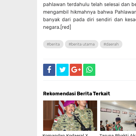
pahlawan terdahulu telah selesai dan b
mengambil hikmahnya bahwa Pahlawan
banyak dari pada diri sendiri dan ke
negara.[red]
#berita
#berita utama
#daerah
Rekomendasi Berita Terkait
Komandan Kodaeral X
Taruna Bhakti A