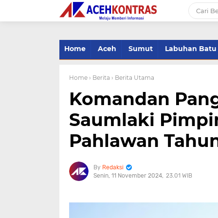
-->
Home
Aceh
Sumut
Labuhan Batu
Home
› Berita
› Berita Utama
Komandan Pangk
Saumlaki Pimpi
Pahlawan Tahun
Redaksi
Senin, 11 November 2024
23.01 WIB