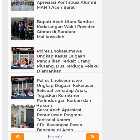
Apresiasi Kontribusi Alumni
MAN 1 Aceh Barat
Bupati Aceh Utara Sambut
Kedatangan Wakil Presiden
Gibran di Bandara
Malikussaleh
Polres Lhokseumawe
Ungkap Kasus Dugaan
Penculikan Terkait Utang
Piutang, Dua Terduga Pelaku
Diamankan
Polres Lhokseumawe
Ungkap Dugaan Kekerasan
Seksual terhadap Anak,
Tegaskan Komitmen
Perlindungan Korban dan
Penegakan Hukum
Getar Aceh Apresiasi
Penuntasan Program
Teritorial Korem
011/Lilawangsa Pasca
Bencana di Aceh
«
»
Home