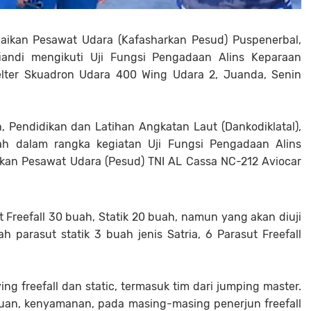
baikan Pesawat Udara (Kafasharkan Pesud) Puspenerbal,
iandi mengikuti Uji Fungsi Pengadaan Alins Keparaan
helter Skuadron Udara 400 Wing Udara 2, Juanda, Senin
Pendidikan dan Latihan Angkatan Laut (Dankodiklatal),
ah dalam rangka kegiatan Uji Fungsi Pengadaan Alins
kan Pesawat Udara (Pesud) TNI AL Cassa NC-212 Aviocar
sut Freefall 30 buah, Statik 20 buah, namun yang akan diuji
h parasut statik 3 buah jenis Satria, 6 Parasut Freefall
ng freefall dan static, termasuk tim dari jumping master.
puan, kenyamanan, pada masing-masing penerjun freefall