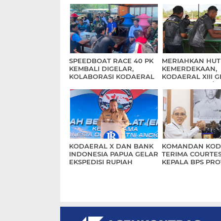
SPEEDBOAT RACE 40 PK
MERIAHKAN HUT
KEMBALI DIGELAR,
KEMERDEKAAN,
KOLABORASI KODAERAL
KODAERAL XIII 
XIII DAN PEMPROV
PERLOMBAAN/
KALTARA
PERTANDINGAN
INSPIRATIF
KODAERAL X DAN BANK
KOMANDAN KOD
INDONESIA PAPUA GELAR
TERIMA COURTES
EKSPEDISI RUPIAH
KEPALA BPS PRO
BERDAULAT KE WILAYAH
PAPUA
3T PROVINSI PAPUA