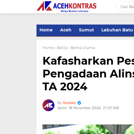
-->
Home
Aceh
Sumut
Labuhan Batu
Home
› Berita
› Berita Utama
Kafasharkan Pes
Pengadaan Alins
TA 2024
Redaksi
Senin, 18 November 2024
21.09 WIB