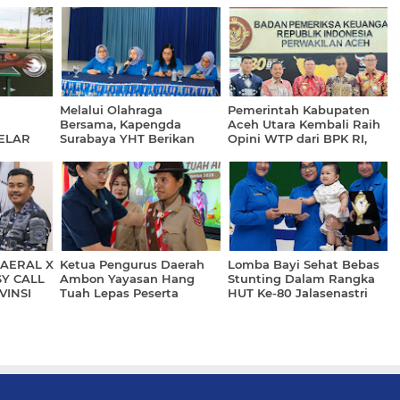
Melalui Olahraga
Pemerintah Kabupaten
Bersama, Kapengda
Aceh Utara Kembali Raih
GELAR
Surabaya YHT Berikan
Opini WTP dari BPK RI,
Pembekalan Kepada
Catat Prestasi ke-11
Kasatdik
Kalinya
AERAL X
Ketua Pengurus Daerah
Lomba Bayi Sehat Bebas
Y CALL
Ambon Yayasan Hang
Stunting Dalam Rangka
VINSI
Tuah Lepas Peserta
HUT Ke-80 Jalasenastri
Jambore Nasional
Tahun 2026