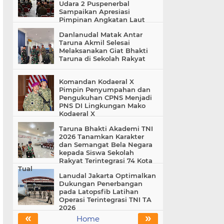
Udara 2 Puspenerbal
Sampaikan Apresiasi
Pimpinan Angkatan Laut
Danlanudal Matak Antar
Taruna Akmil Selesai
Melaksanakan Giat Bhakti
Taruna di Sekolah Rakyat
Komandan Kodaeral X
Pimpin Penyumpahan dan
Pengukuhan CPNS Menjadi
PNS DI Lingkungan Mako
Kodaeral X
Taruna Bhakti Akademi TNI
2026 Tanamkan Karakter
dan Semangat Bela Negara
kepada Siswa Sekolah
Rakyat Terintegrasi 74 Kota
Tual
Lanudal Jakarta Optimalkan
Dukungan Penerbangan
pada Latopsfib Latihan
Operasi Terintegrasi TNI TA
2026
«
»
Home