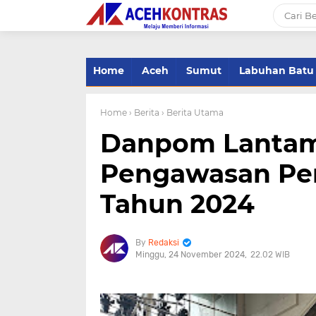
-->
Home
Aceh
Sumut
Labuhan Batu
Home
› Berita
› Berita Utama
Danpom Lantama
Pengawasan Pem
Tahun 2024
Redaksi
Minggu, 24 November 2024
22.02 WIB