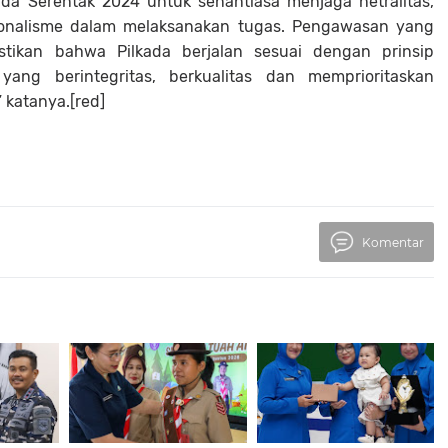
da Serentak 2024 untuk senantiasa menjaga netralitas,
ionalisme dalam melaksanakan tugas. Pengawasan yang
tikan bahwa Pilkada berjalan sesuai dengan prinsip
ang berintegritas, berkualitas dan memprioritaskan
 katanya.[red]
Komentar