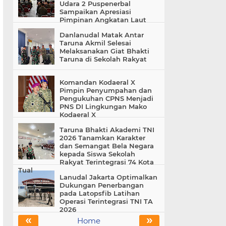
Udara 2 Puspenerbal
Sampaikan Apresiasi
Pimpinan Angkatan Laut
Danlanudal Matak Antar
Taruna Akmil Selesai
Melaksanakan Giat Bhakti
Taruna di Sekolah Rakyat
Komandan Kodaeral X
Pimpin Penyumpahan dan
Pengukuhan CPNS Menjadi
PNS DI Lingkungan Mako
Kodaeral X
Taruna Bhakti Akademi TNI
2026 Tanamkan Karakter
dan Semangat Bela Negara
kepada Siswa Sekolah
Rakyat Terintegrasi 74 Kota
Tual
Lanudal Jakarta Optimalkan
Dukungan Penerbangan
pada Latopsfib Latihan
Operasi Terintegrasi TNI TA
2026
«
»
Home