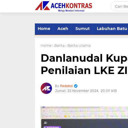
-->
Home
Aceh
Sumut
Labuhan Batu
Home
› Berita
› Berita Utama
Danlanudal Kup
Penilaian LKE Z
Redaksi
Jumat, 22 November 2024
20.09 WIB