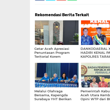
Rekomendasi Berita Terkait
Getar Aceh Apresiasi
DANKODAERAL XI
Penuntasan Program
HADIRI KENAL P
Teritorial Korem
KAPOLRES TARA
011/Lilawangsa Pasca
Bencana di Aceh
Melalui Olahraga
Pemerintah Kabu
Bersama, Kapengda
Aceh Utara Kemba
Surabaya YHT Berikan
Opini WTP dari B
Pembekalan Kepada
Catat Prestasi ke-
Kasatdik
Kalinya