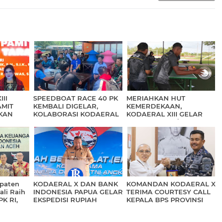
II
SPEEDBOAT RACE 40 PK
MERIAHKAN HUT
AMIT
KEMBALI DIGELAR,
KEMERDEKAAN,
KAN
KOLABORASI KODAERAL
KODAERAL XIII GELAR
XIII DAN PEMPROV
PERLOMBAAN/
KALTARA
PERTANDINGAN
INSPIRATIF
paten
KODAERAL X DAN BANK
KOMANDAN KODAERAL X
li Raih
INDONESIA PAPUA GELAR
TERIMA COURTESY CALL
PK RI,
EKSPEDISI RUPIAH
KEPALA BPS PROVINSI
11
BERDAULAT KE WILAYAH
PAPUA
3T PROVINSI PAPUA