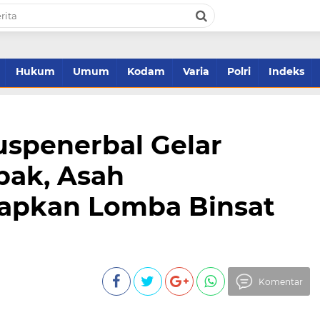
Hukum
Umum
Kodam
Varia
Polri
Indeks
uspenerbal Gelar
ak, Asah
iapkan Lomba Binsat
Komentar