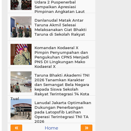
Udara 2 Puspenerbal
Sampaikan Apresiasi
Pimpinan Angkatan Laut
Danlanudal Matak Antar
Taruna Akmil Selesai
Melaksanakan Giat Bhakti
Taruna di Sekolah Rakyat
Komandan Kodaeral X
Pimpin Penyumpahan dan
Pengukuhan CPNS Menjadi
PNS DI Lingkungan Mako
Kodaeral X
Taruna Bhakti Akademi TNI
2026 Tanamkan Karakter
dan Semangat Bela Negara
kepada Siswa Sekolah
Rakyat Terintegrasi 74 Kota
Tual
Lanudal Jakarta Optimalkan
Dukungan Penerbangan
pada Latopsfib Latihan
Operasi Terintegrasi TNI TA
2026
«
»
Home