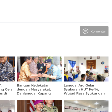
Komentar
1,
Bangun Kedekatan
Lanudal Aru Gelar
ng Gelar
dengan Masyarakat,
Syukuran HUT Ke-14,
s di
Danlanudal Kupang
Wujud Rasa Syukur dan
Laksanakan Courtesy Call
Penguatan Soliditas
di Wilayah Sekitar
Prajurit
Pangkalan