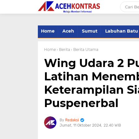
-->
Home
Aceh
Sumut
Labuhan Batu
Home
› Berita
› Berita Utama
Wing Udara 2 P
Latihan Menemb
Keterampilan S
Puspenerbal
Redaksi
Jumat, 11 Oktober 2024
22.40 WIB