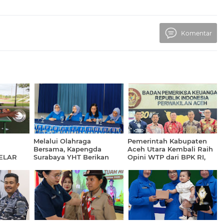
Komentar
Melalui Olahraga
Pemerintah Kabupaten
Bersama, Kapengda
Aceh Utara Kembali Raih
GELAR
Surabaya YHT Berikan
Opini WTP dari BPK RI,
Pembekalan Kepada
Catat Prestasi ke-11
Kasatdik
Kalinya