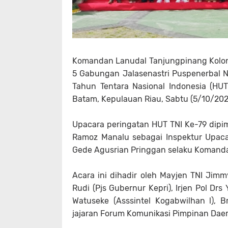
Komandan Lanudal Tanjungpinang Kolone
5 Gabungan Jalasenastri Puspenerbal N
Tahun Tentara Nasional Indonesia (HU
Batam, Kepulauan Riau, Sabtu (5/10/202
Upacara peringatan HUT TNI Ke-79 dipi
Ramoz Manalu sebagai Inspektur Upaca
Gede Agusrian Pringgan selaku Komand
Acara ini dihadir oleh Mayjen TNI Jimm
Rudi (Pjs Gubernur Kepri), Irjen Pol Drs
Watuseke (Asssintel Kogabwilhan l),
jajaran Forum Komunikasi Pimpinan Daera