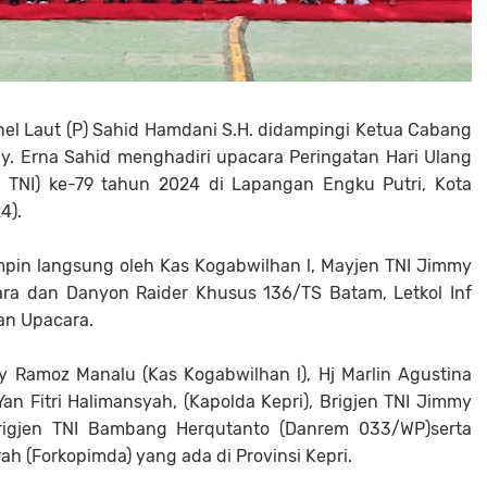
l Laut (P) Sahid Hamdani S.H. didampingi Ketua Cabang
y. Erna Sahid menghadiri upacara Peringatan Hari Ulang
T TNI) ke-79 tahun 2024 di Lapangan Engku Putri, Kota
4).
mpin langsung oleh Kas Kogabwilhan l, Mayjen TNI Jimmy
ra dan Danyon Raider Khusus 136/TS Batam, Letkol Inf
an Upacara.
y Ramoz Manalu (Kas Kogabwilhan l), Hj Marlin Agustina
 Yan Fitri Halimansyah, (Kapolda Kepri), Brigjen TNI Jimmy
 Brigjen TNI Bambang Herqutanto (Danrem 033/WP)serta
h (Forkopimda) yang ada di Provinsi Kepri.