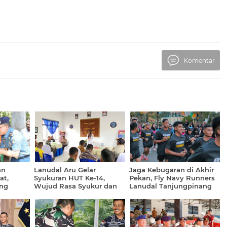
Komentar
an
Lanudal Aru Gelar
Jaga Kebugaran di Akhir
at,
Syukuran HUT Ke-14,
Pekan, Fly Navy Runners
ng
Wujud Rasa Syukur dan
Lanudal Tanjungpinang
esy Call
Penguatan Soliditas
Ikuti Lari Minggu Pagi
r
Prajurit
bersama Klub Lari Se-Kota
Tanjungpinang