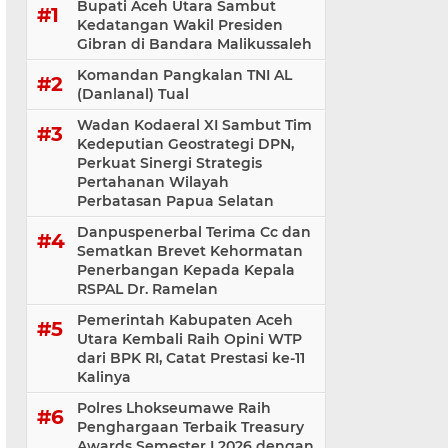
Bupati Aceh Utara Sambut
Kedatangan Wakil Presiden
Gibran di Bandara Malikussaleh
Komandan Pangkalan TNI AL
(Danlanal) Tual
Wadan Kodaeral XI Sambut Tim
Kedeputian Geostrategi DPN,
Perkuat Sinergi Strategis
Pertahanan Wilayah
Perbatasan Papua Selatan
Danpuspenerbal Terima Cc dan
Sematkan Brevet Kehormatan
Penerbangan Kepada Kepala
RSPAL Dr. Ramelan
Pemerintah Kabupaten Aceh
Utara Kembali Raih Opini WTP
dari BPK RI, Catat Prestasi ke-11
Kalinya
Polres Lhokseumawe Raih
Penghargaan Terbaik Treasury
Awards Semester I 2026 dengan