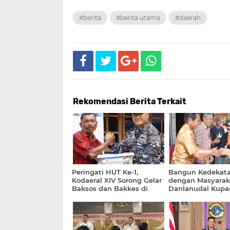
#berita
#berita utama
#daerah
Rekomendasi Berita Terkait
Peringati HUT Ke-1,
Bangun Kedekat
Kodaeral XIV Sorong Gelar
dengan Masyarak
Baksos dan Bakkes di
Danlanudal Kupa
Pulau Kasim
Laksanakan Court
di Wilayah Sekita
Pangkalan