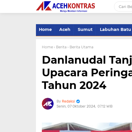
-->
Home
Aceh
Sumut
Labuhan Batu
Home
› Berita
› Berita Utama
Danlanudal Tan
Upacara Pering
Tahun 2024
Redaksi
Senin, 07 Oktober 2024
07.12 WIB