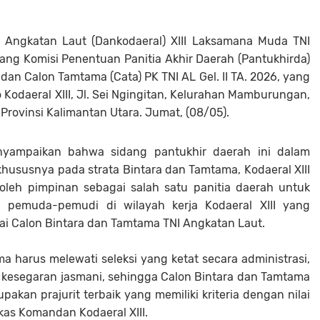
ngkatan Laut (Dankodaeral) XIII Laksamana Muda TNI
ng Komisi Penentuan Panitia Akhir Daerah (Pantukhirda)
dan Calon Tamtama (Cata) PK TNI AL Gel. II TA. 2026, yang
odaeral XIII, Jl. Sei Ngingitan, Kelurahan Mamburungan,
Provinsi Kalimantan Utara. Jumat, (08/05).
nyampaikan bahwa sidang pantukhir daerah ini dalam
ususnya pada strata Bintara dan Tamtama, Kodaeral XIII
oleh pimpinan sebagai salah satu panitia daerah untuk
p pemuda-pemudi di wilayah kerja Kodaeral XIII yang
gai Calon Bintara dan Tamtama TNI Angkatan Laut.
a harus melewati seleksi yang ketat secara administrasi,
an kesegaran jasmani, sehingga Calon Bintara dan Tamtama
akan prajurit terbaik yang memiliki kriteria dengan nilai
as Komandan Kodaeral XIII.