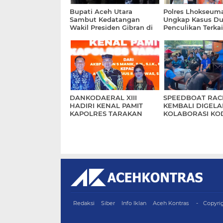
Bupati Aceh Utara
Polres Lhokseum
Sambut Kedatangan
Ungkap Kasus D
Wakil Presiden Gibran di
Penculikan Terka
Bandara Malikussaleh
Piutang, Dua Ter
Pelaku Diamank
DANKODAERAL XIII
SPEEDBOAT RACE
HADIRI KENAL PAMIT
KEMBALI DIGELA
KAPOLRES TARAKAN
KOLABORASI KO
XIII DAN PEMPR
KALTARA
Redaksi
Siber
Info Iklan
Aceh Kontras
Copyri