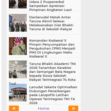
Udara 2 Puspenerbal
Sampaikan Apresiasi
Pimpinan Angkatan Laut
Danlanudal Matak Antar
Taruna Akmil Selesai
Melaksanakan Giat Bhakti
Taruna di Sekolah Rakyat
Komandan Kodaeral X
Pimpin Penyumpahan dan
Pengukuhan CPNS Menjadi
PNS DI Lingkungan Mako
Kodaeral X
Taruna Bhakti Akademi TNI
2026 Tanamkan Karakter
dan Semangat Bela Negara
kepada Siswa Sekolah
Rakyat Terintegrasi 74 Kota
Tual
Lanudal Jakarta Optimalkan
Dukungan Penerbangan
pada Latopsfib Latihan
Operasi Terintegrasi TNI TA
2026
«
»
Home