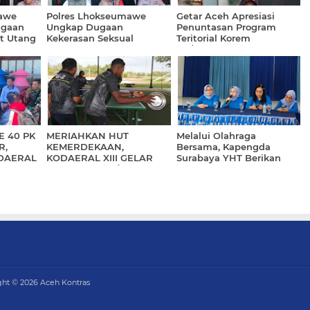
awe
Polres Lhokseumawe
Getar Aceh Apresiasi
ugaan
Ungkap Dugaan
Penuntasan Program
it Utang
Kekerasan Seksual
Teritorial Korem
duga
terhadap Anak, Tegaskan
011/Lilawangsa Pasca
an
Komitmen Perlindungan
Bencana di Aceh
Korban dan Penegakan
Hukum
 40 PK
MERIAHKAN HUT
Melalui Olahraga
R,
KEMERDEKAAN,
Bersama, Kapengda
DAERAL
KODAERAL XIII GELAR
Surabaya YHT Berikan
OV
PERLOMBAAN/
Pembekalan Kepada
PERTANDINGAN
Kasatdik
INSPIRATIF
ght ©
2026
Aceh Kontras