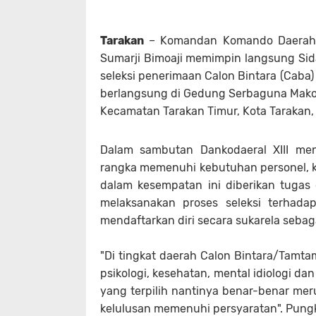
Tarakan
– Komandan Komando Daerah A
Sumarji Bimoaji memimpin langsung Sida
seleksi penerimaan Calon Bintara (Caba) 
berlangsung di Gedung Serbaguna Mako K
Kecamatan Tarakan Timur, Kota Tarakan, 
Dalam sambutan Dankodaeral XIII me
rangka memenuhi kebutuhan personel, kh
dalam kesempatan ini diberikan tugas 
melaksanakan proses seleksi terhada
mendaftarkan diri secara sukarela seba
"Di tingkat daerah Calon Bintara/Tamtam
psikologi, kesehatan, mental idiologi d
yang terpilih nantinya benar-benar merup
kelulusan memenuhi persyaratan". Pungk