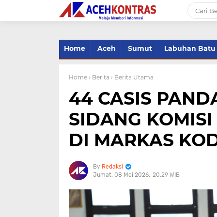
-->
Home
Aceh
Sumut
Labuhan Batu
Home
› Berita
› Berita Utama
44 CASIS PAND
SIDANG KOMIS
DI MARKAS KOD
Redaksi
Jumat, 08 Mei 2026
20.29 WIB